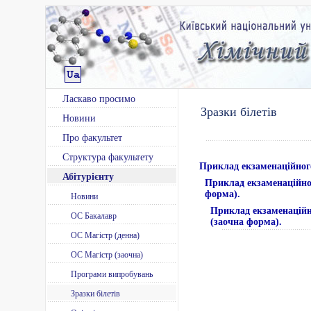
Ласкаво просимо
Зразки білетів
Новини
Про факультет
Структура факультету
Приклад екзаменаційного
Абітурієнту
Приклад екзаменаційног
форма).
Новини
Приклад екзаменаційно
ОС Бакалавр
(заочна форма).
ОС Магістр (денна)
ОС Магістр (заочна)
Програми випробувань
Зразки білетів