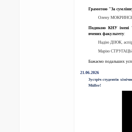
Грамотою "За сумлінн
Олену МОКРИНСЬКУ,
Подякою КНУ імені Т
вчених факультету
:
Надію ДІЮК, аспір
Марію СТРУГАЦЬКУ,
Бажаємо подальших успі
21.06.2026
Зустріч студентів хімі
Müller!