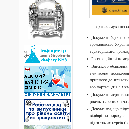
Для формування осо
Документ (один з д
громадянство України 
територіальної грома
Реєстраційний номер 
Військово-облікови
тимчасове посвідчен
приписку до призовн
або портал "Дія":
3 ко
Документ державног
рівень, на основі яко
Документи, що підтв
відборі та зарахува
підготовчих курсів (о