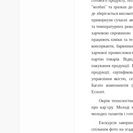
готового продукту, п
"колбах" та зразках д
де зберігається високо
привернули сучасні а
та температурних режи
харчовою сировиною. 
працюють хіміки та те
консерванти, барвники
харчової промисловост
партію товарів. Відв
пакування продукції. 
продукції, сертифіко
управління якістю, с
Багато компонентів (
Ecocert.
Окрім технологіч
про кар’єру. Молоді 
молодих талантів і го
Екскурсія заверш
спільним фото на згад