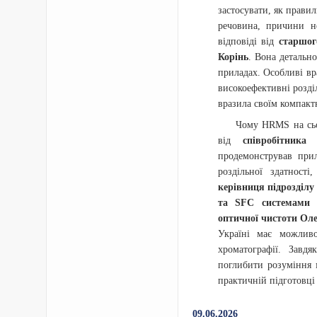
застосувати, як правил
речовина, причини н
відповіді від
старшог
Корінь
. Вона детальн
приладах. Особливі вр
високоефективні розді
вразила своїм компакт
Чому HRMS на сьо
від
співробітника
продемонстрував прил
роздільної здатності
керівниця підрозділу
та SFC системами д
оптичної чистоти Ол
Україні має можливо
хроматографії. Завд
поглибити розуміння 
практичній підготовці 
09.06.2026