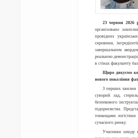
23 червня 2026 
організовано захопл
провідних українськи
сировини, інгредієнт
завершальним акордом
реальною демонстраціє
в стінах факультету ба
Щиро дякуємо ком
нового покоління фах
З перших хвилин п
суворий лад, стериль
безпекового інструкт
підприємства. Предст
тонкощами логістики 
сучасного ринку.
Учасники заходу 