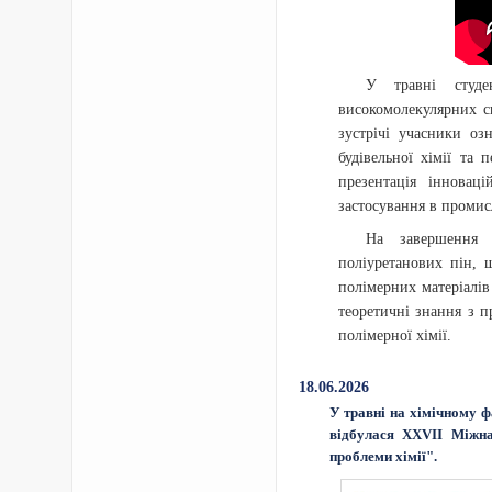
У травні студе
високомолекулярних с
зустрічі учасники оз
будівельної хімії та
презентація інновац
застосування в промис
На завершення п
поліуретанових пін, 
полімерних матеріалі
теоретичні знання з 
полімерної хімії.
18.06.2026
У травні на хімічному ф
відбулася XXVII Міжна
проблеми хімії".