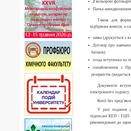
2
кольорові фотокартк
Папка-швидкозшивач 
Також для форму
відбіркова комісія, а са
заява (друкується з к
Договір про навчанн
батьків).
згода вступника на о
ознайомлення з Пра
резервістів (видається
Документи вступ
електронного підпису.
Копії без пред’явл
У разі подання д
підписані КЕП / ЕЦП /
рекомендовані до зара