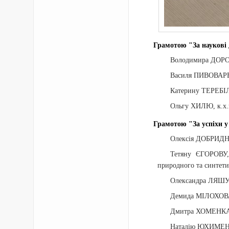
Грамотою "За науковi 
Володимира ДОРОЩУ
Василя ПИВОВАРЕНК
Катерину ТЕРЕБIЛЕ
Ольгу ХИЛЮ, к.х.н
Грамотою "За успіхи у 
Олексія ДОБРИДНЄВ
Тетяну ЄГОРОВУ, 
природного та синтет
Олександра ЛЯШУКА
Демида МIЛОХОВА, 
Дмитра ХОМЕНКА, к
Наталію ЮХИМЕНКО