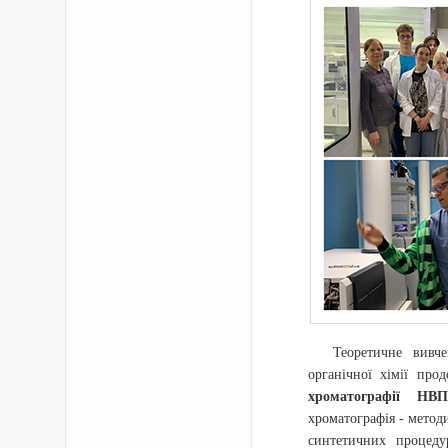
Теоретичне вивч
органічної хімії пр
хроматографії Н
хроматографія - метод
синтетичних процеду