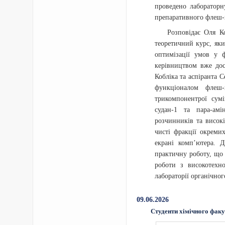
проведено лабораторн
препаративного флеш-х
Розповідає Оля К
теоретичний курс, як
оптимізації умов у ф
керівництвом вже дос
Кобліка та аспіранта 
функціоналом флеш-
трикомпонентрої сумі
судан-1 та пара-амі
розчинників та висок
чисті фракції окреми
екрані комп’ютера. Д
практичну роботу, що 
роботи з високотехн
лабораторії органічног
09.06.2026
Студенти хімічного фак