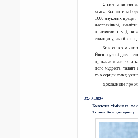
4 квітня виповни
хіміка Костянтина Бор
1000 наукових праць і
неорганічної, аналіт
присвятив науці, ви
спадщину, яка й сьогод
Колектив хімічног
Його наукові досягненн
прикладом для багать
його мудрість, талант 
та в серцях колег, учні
Докладніше про ж
23.05.2026
Колектив хімічного фак
Тетяну Володимирівну і 