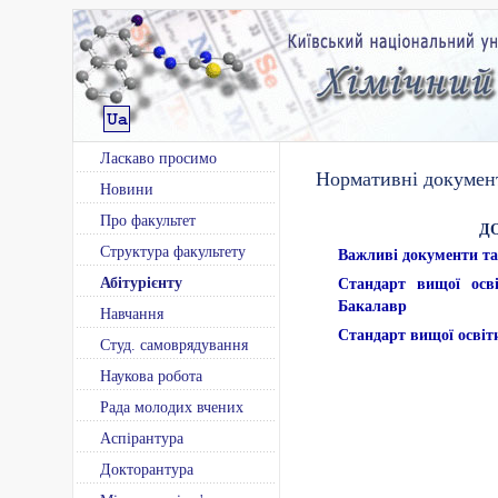
Ласкаво просимо
Нормативні докуме
Новини
Про факультет
Д
Структура факультету
Важливі документи 
Абітурієнту
Стандарт вищої осві
Бакалавр
Навчання
Стандарт вищої освіти
Студ. самоврядування
Наукова робота
Рада молодих вчених
Аспірантура
Докторантура